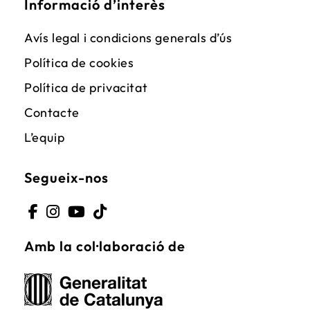
Informació d’interès
Avís legal i condicions generals d’ús
Política de cookies
Política de privacitat
Contacte
L’equip
Segueix-nos
Opens
Opens
Opens
Opens
Amb la col·laboració de
in
in
in
in
a
a
a
a
new
new
new
new
tab
tab
tab
tab