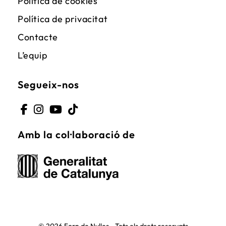
Política de cookies
Política de privacitat
Contacte
L’equip
Segueix-nos
Opens
Opens
Opens
Opens
Amb la col·laboració de
in
in
in
in
a
a
a
a
new
new
new
new
tab
tab
tab
tab