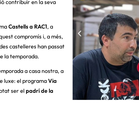
sió contribuir en la seva
rama
Castells a RAC1
, a
quest compromís i, a més,
ades castelleres han passat
 de la temporada.
emporada a casa nostra, a
e luxe: el programa
Via
ptat ser el
padrí de la