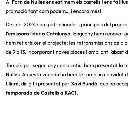
Al
Forn de Nulles
ens estimem els castells i ens fa il·lu
promoció tant com podem… i encara més!
Des del 2024 som patrocinadors principals del prog
l’emissora líder a Catalunya
. Enguany hem renovat a
hem fet créixer el projecte: les retransmissions de di
de 9 a 13, incorporant noves places i ampliant l’abast
També, per segon any consecutiu, hem presentat la t
Nulles
. Aquesta vegada ho hem fet amb un convidat d
Lliure
, dirigit i presentat per
Xavi Bundó
, que ha acce
temporada de Castells a RAC1
.